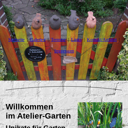
Startseite
Galerien
Termine
Links
Kontakt/Anfahrt
Impressum
.
.
Willkommen
im Atelier-Garten
Unikate für Garten