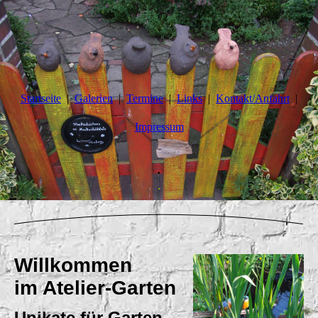
Startseite
Galerien
Termine
Links
Kontakt/Anfahrt
Impressum
.
.
Willkommen
im Atelier-Garten
Unikate für Garten